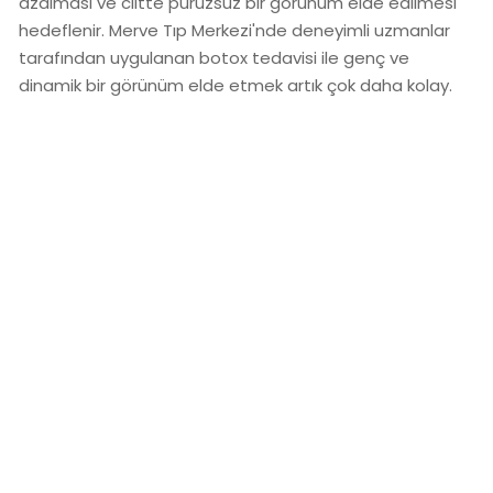
azalması ve ciltte pürüzsüz bir görünüm elde edilmesi
hedeflenir. Merve Tıp Merkezi'nde deneyimli uzmanlar
tarafından uygulanan botox tedavisi ile genç ve
dinamik bir görünüm elde etmek artık çok daha kolay.